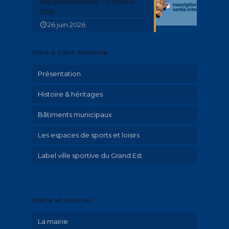
intergénérationnelle – 3 octobre
2026
26 juin 2026
Vivre à Saint-Memmie
Présentation
Histoire & héritages
Bâtiments municipaux
Patrimoine
Les espaces de sports et loisirs
Parcours historique
Label ville sportive du Grand Est
Illustrations Irolla
Exposition Emilie Hautier « Saint-Memmie
en histoire »
Mairie et services
Historique
La mairie