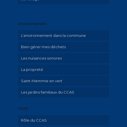
La maternelle « Le Petit Prince »
La crèche « Graine de malice »
Environnement
Le LAEP « Graine de Parents »
L’environnement dans la commune
Menus restauration scolaire et documents
Bien gérer mes déchets
Les nuisances sonores
La propreté
Saint-Memmie en vert
Les jardins familiaux du CCAS
CCAS
Rôle du CCAS