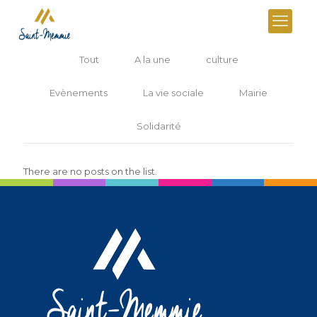
Tout
A la une
culture
Evènements
La vie sociale
Mairie
Solidarité
There are no posts on the list.