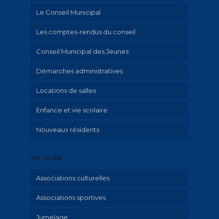
Le Conseil Municipal
Les comptes-rendus du conseil
Conseil Municipal des Jeunes
Démarches administratives
Locations de salles
Urbanisme et travaux
Enfance et vie scolaire
Mariage et PACS
Nouveaux résidents
Cimetière
Activités périscolaires
Etat civil
Inscriptions à l’école de musique
Vie locale
L’école de musique
L’espace Ados
Associations culturelles
Le collège Jean moulin
Associations sportives
L’élémentaire « Saint-Exupéry »
Jumelage