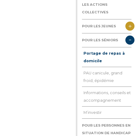
Qu’est-ce que le CCAS?
LES ACTIONS
COLLECTIVES
Aide aux familles avec
enfant mineur
+
POUR LES JEUNES
Hébergement
-
Ville amie des enfants
POUR LES SÉNIORS
d’urgence et aide au
logement
Portage de repas à
domicile
Emploi-insertion – Aide
au numérique et aux
PAU canicule, grand
démarches en ligne
froid, épidémie
Droits, justice,
Informations, conseils et
médiation, violences
accompagnement
M’investir
POUR LES PERSONNES EN
SITUATION DE HANDICAP