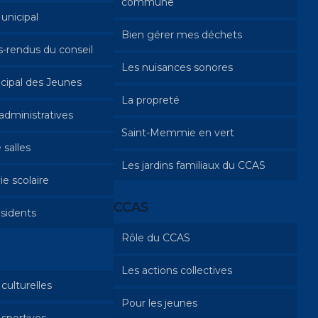
commune
unicipal
Bien gérer mes déchets
-rendus du conseil
Les nuisances sonores
cipal des Jeunes
La propreté
dministratives
Saint-Memmie en vert
 salles
 et travaux
Les jardins familiaux du CCAS
ie scolaire
et PACS
CCAS
sidents
e
périscolaires
Rôle du CCAS
ns à l’école de
Les actions collectives
Qu’est-ce que le CCAS?
e musique
culturelles
 Ados
Pour les jeunes
Aide aux familles avec enfant