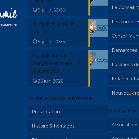
Vacances
Le Conseil M
9 juillet 2026
Les comptes
Inscriptions : école de
musique
Conseil Muni
9 juillet 2026
Démarches a
Inscriptions sortie
intergénérationnelle – 3
Locations de
Urbanisme
octobre 2026
Enfance et v
Mariage 
26 juin 2026
Nouveaux ré
Cimetièr
Activités 
Vivre à Saint-Memmie
Etat civil
Inscriptio
Vie locale
Présentation
musique
L’école d
Associations 
Histoire & héritages
L’espace