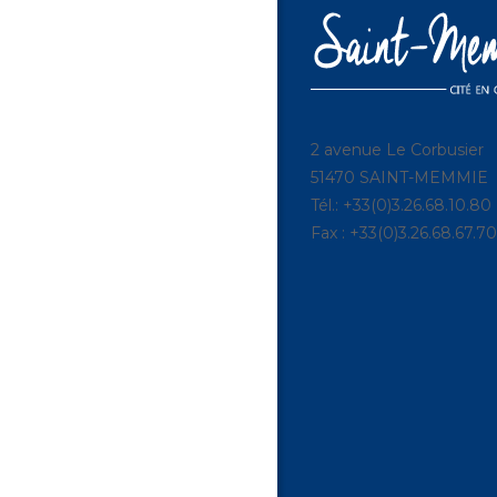
2 avenue Le Corbusier
51470 SAINT-MEMMIE
Tél.: +33(0)3.26.68.10.80
Fax : +33(0)3.26.68.67.70