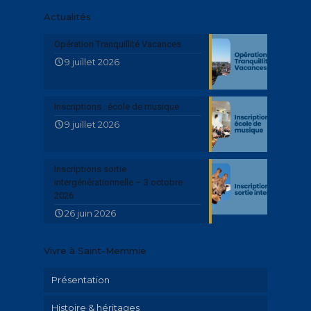
Actualités
Opération Tranquillité Vacances
9 juillet 2026
Inscriptions : école de musique
9 juillet 2026
Inscriptions sortie
intergénérationnelle – 3 octobre
2026
26 juin 2026
Vivre à Saint-Memmie
Présentation
Histoire & héritages