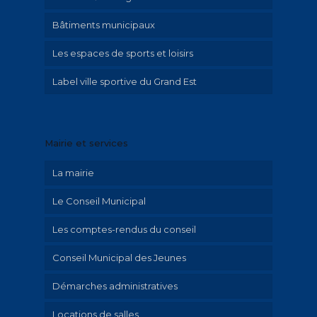
Bâtiments municipaux
Patrimoine
Les espaces de sports et loisirs
Parcours historique
Label ville sportive du Grand Est
Illustrations Irolla
Exposition Emilie Hautier « Saint-Memmie
en histoire »
Mairie et services
Historique
La mairie
Le Conseil Municipal
Les comptes-rendus du conseil
Conseil Municipal des Jeunes
Démarches administratives
Locations de salles
Urbanisme et travaux