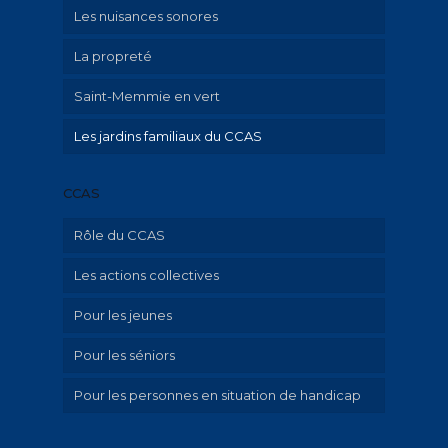
Les nuisances sonores
La propreté
Saint-Memmie en vert
Les jardins familiaux du CCAS
CCAS
Rôle du CCAS
Les actions collectives
Qu’est-ce que le CCAS?
Pour les jeunes
Aide aux familles avec enfant mineur
Pour les séniors
Hébergement d’urgence et aide au
Ville amie des enfants
logement
Pour les personnes en situation de handicap
Portage de repas à domicile
Emploi-insertion – Aide au numérique et
aux démarches en ligne
PAU canicule, grand froid, épidémie