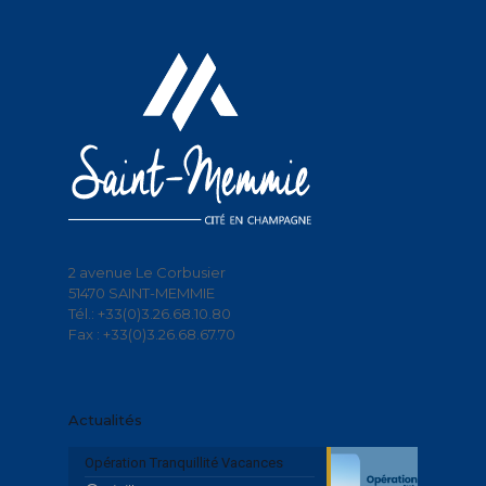
2 avenue Le Corbusier
51470 SAINT-MEMMIE
Tél.: +33(0)3.26.68.10.80
Fax : +33(0)3.26.68.67.70
Actualités
Opération Tranquillité Vacances