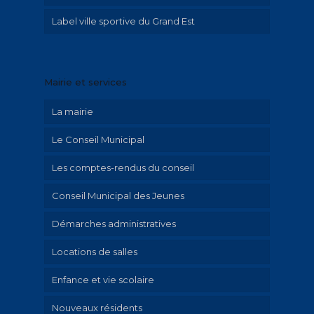
Label ville sportive du Grand Est
Illustrations Irolla
Exposition Emilie Hautier « Saint-Memmie
en histoire »
Mairie et services
Historique
La mairie
Le Conseil Municipal
Les comptes-rendus du conseil
Conseil Municipal des Jeunes
Démarches administratives
Locations de salles
Urbanisme et travaux
Enfance et vie scolaire
Mariage et PACS
Nouveaux résidents
Cimetière
Activités périscolaires