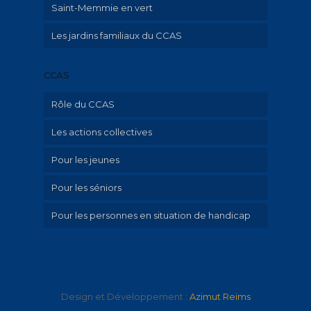
Saint-Memmie en vert
Les jardins familiaux du CCAS
CCAS
Rôle du CCAS
Les actions collectives
Qu’est-ce que le CCAS?
Pour les jeunes
Aide aux familles avec enfant mineur
Pour les séniors
Hébergement d’urgence et aide au
Ville amie des enfants
logement
Pour les personnes en situation de handicap
Portage de repas à domicile
Emploi-insertion – Aide au numérique et
aux démarches en ligne
PAU canicule, grand froid, épidémie
Droits, justice, médiation, violences
Informations, conseils et
accompagnement
Design et Développement :
Azimut Reims