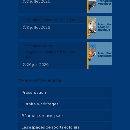
9 juillet 2026
Inscriptions : école de musique
9 juillet 2026
Inscriptions sortie
intergénérationnelle – 3 octobre
2026
26 juin 2026
Vivre à Saint-Memmie
Présentation
Histoire & héritages
Bâtiments municipaux
Patrimoine
Les espaces de sports et loisirs
Parcours historique