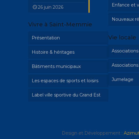
Enfance et v
Mariage 
26 juin 2026
Nouveaux ré
Cimetièr
Activités 
Vivre à Saint-Memmie
Etat civil
Inscriptio
Vie locale
Présentation
musique
L’école d
Associations 
Histoire & héritages
L’espace
Associations
Bâtiments municipaux
Patrimoine
Le collèg
Jumelage
Les espaces de sports et loisirs
Parcours historique
L’élément
Exupéry »
Label ville sportive du Grand Est
Illustrations Irolla
La matern
Exposition Emilie Hautier
Prince »
« Saint-Memmie en histoire »
La crèche
Historique
Design et Développement :
Azimu