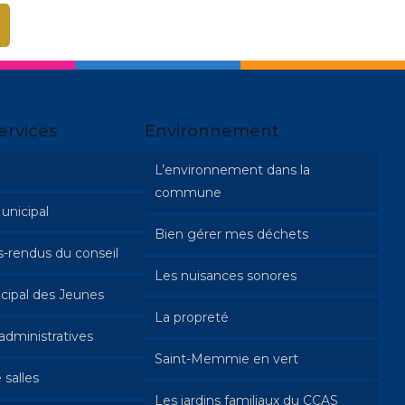
ervices
Environnement
L’environnement dans la
commune
unicipal
Bien gérer mes déchets
-rendus du conseil
Les nuisances sonores
cipal des Jeunes
La propreté
dministratives
Saint-Memmie en vert
 salles
 et travaux
Les jardins familiaux du CCAS