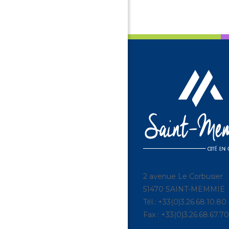
2 avenue Le Corbusier
51470 SAINT-MEMMIE
Tél.: +33(0)3.26.68.10.80
Fax : +33(0)3.26.68.67.70