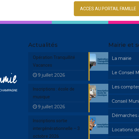
ACCES AU PORTAIL FAMILLE
Actualités
Mairie et s
Opération Tranquillité
La mairie
Vacances
Le Conseil M
9 juillet 2026
Les comptes
Inscriptions : école de
musique
Conseil Muni
9 juillet 2026
Démarches a
Inscriptions sortie
intergénérationnelle – 3
Locations de
Urbanisme
octobre 2026