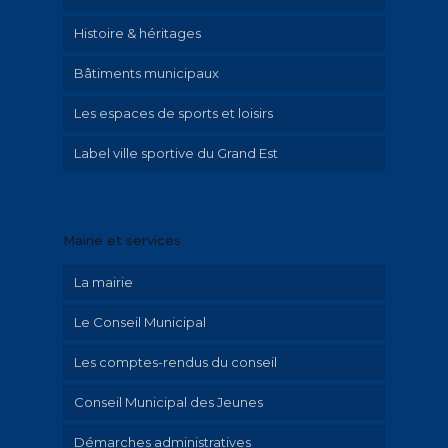
Histoire & héritages
Bâtiments municipaux
Patrimoine
Les espaces de sports et loisirs
Parcours historique
Label ville sportive du Grand Est
Illustrations Irolla
Exposition Emilie Hautier « Saint-Memmie
en histoire »
Mairie et services
Historique
La mairie
Le Conseil Municipal
Les comptes-rendus du conseil
Conseil Municipal des Jeunes
Démarches administratives