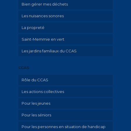
Bien gérer mes déchets
Les nuisances sonores
La propreté
Saint-Memmie en vert
Les jardins familiaux du CCAS
CCAS
Rôle du CCAS
Les actions collectives
Qu’est-ce que le CCAS?
Pour les jeunes
Aide aux familles avec enfant mineur
Pour les séniors
Hébergement d’urgence et aide au
Ville amie des enfants
logement
Pour les personnes en situation de handicap
Portage de repas à domicile