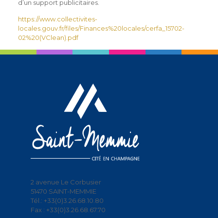
d’un support publicitaires.
https://www.collectivites-
locales.gouv.fr/files/Finances%20locales/cerfa_15702-
02%20(VClean).pdf
2 avenue Le Corbusier
51470 SAINT-MEMMIE
Tél.: +33(0)3.26.68.10.80
Fax : +33(0)3.26.68.67.70