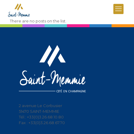
There are no posts on the list.
2 avenue Le Corbusier
51470 SAINT-MEMMIE
Tél.: +33(0)3.26.68.10.80
Fax : +33(0)3.26.68.67.70