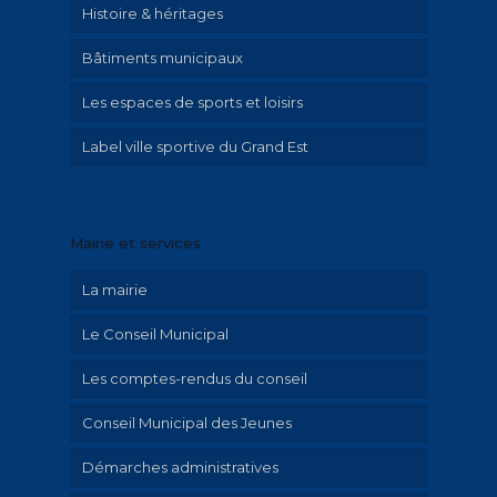
Histoire & héritages
Bâtiments municipaux
Patrimoine
Les espaces de sports et loisirs
Parcours historique
Label ville sportive du Grand Est
Illustrations Irolla
Exposition Emilie Hautier « Saint-Memmie
en histoire »
Mairie et services
Historique
La mairie
Le Conseil Municipal
Les comptes-rendus du conseil
Conseil Municipal des Jeunes
Démarches administratives