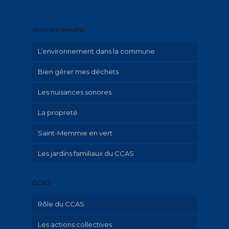
La crèche « Graine de malice »
Environnement
Le LAEP « Graine de Parents »
L’environnement dans la commune
Menus restauration scolaire et documents
Bien gérer mes déchets
Les nuisances sonores
La propreté
Saint-Memmie en vert
Les jardins familiaux du CCAS
CCAS
Rôle du CCAS
Les actions collectives
Qu’est-ce que le CCAS?