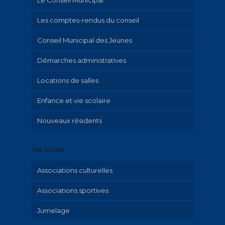
Les comptes-rendus du conseil
Conseil Municipal des Jeunes
Démarches administratives
Locations de salles
Urbanisme et travaux
Enfance et vie scolaire
Mariage et PACS
Nouveaux résidents
Cimetière
Activités périscolaires
Etat civil
Inscriptions à l’école de musique
Vie locale
L’école de musique
L’espace Ados
Associations culturelles
Le collège Jean moulin
Associations sportives
L’élémentaire « Saint-Exupéry »
Jumelage
La maternelle « Le Petit Prince »