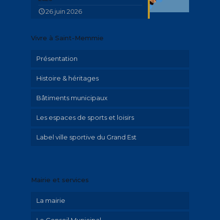
26 juin 2026
Vivre à Saint-Memmie
Présentation
Histoire & héritages
Bâtiments municipaux
Patrimoine
Les espaces de sports et loisirs
Parcours historique
Label ville sportive du Grand Est
Illustrations Irolla
Exposition Emilie Hautier « Saint-Memmie
en histoire »
Mairie et services
Historique
La mairie
Le Conseil Municipal