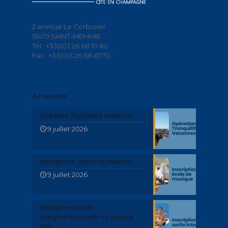
2 avenue Le Corbusier
51470 SAINT-MEMMIE
Tél.: +33(0)3.26.68.10.80
Fax : +33(0)3.26.68.67.70
Actualités
Opération Tranquillité Vacances
9 juillet 2026
Inscriptions : école de musique
9 juillet 2026
Inscriptions sortie
intergénérationnelle – 3 octobre
2026